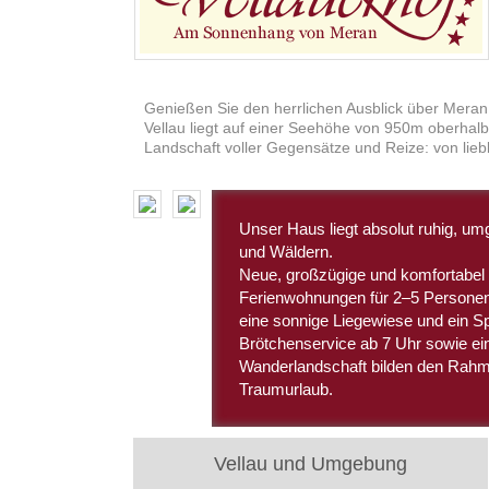
Genießen Sie den herrlichen Ausblick über Meran
Vellau liegt auf einer Seehöhe von 950m oberhalb
Landschaft voller Gegensätze und Reize: von lieb
Unser Haus liegt absolut ruhig, u
und Wäldern.
Neue, großzügige und komfortabel 
Ferienwohnungen für 2–5 Personen,
eine sonnige Liegewiese und ein Sp
Brötchenservice ab 7 Uhr sowie ein
Wanderlandschaft bilden den Rahme
Traumurlaub.
Vellau und Umgebung