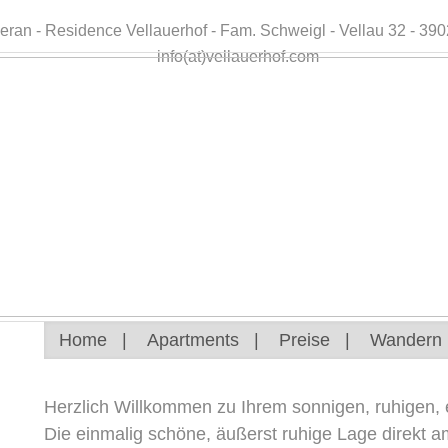
n - Residence Vellauerhof - Fam. Schweigl - Vellau 32 - 3902
info(at)vellauerhof.com
Home
|
Apartments
|
Preise
|
Wandern
Herzlich Willkommen zu Ihrem sonnigen, ruhigen, e
Die einmalig schöne, äußerst ruhige Lage direkt 